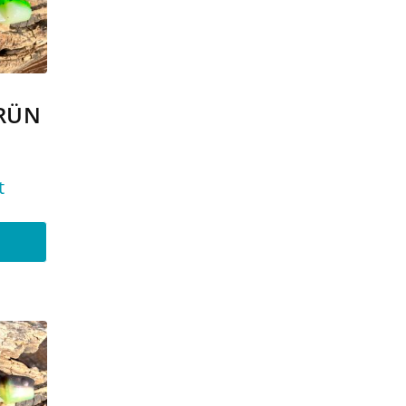
RÜN
t