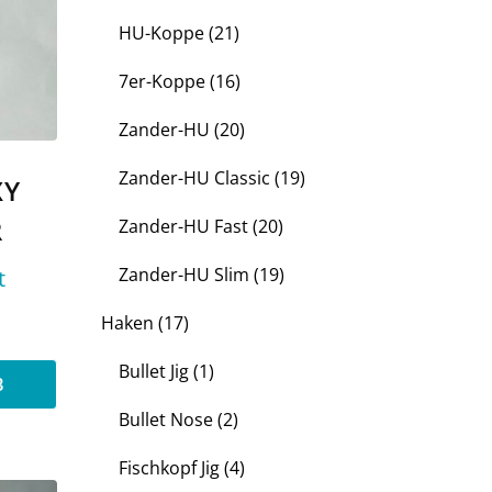
21
HU-Koppe
21
Produkte
16
7er-Koppe
16
Produkte
20
Zander-HU
20
Produkte
19
Zander-HU Classic
19
XY
Produkte
20
R
Zander-HU Fast
20
Produkte
19
Zander-HU Slim
19
t
Produkte
17
Haken
17
Produkte
1
Bullet Jig
1
Produkt
B
2
Bullet Nose
2
Produkte
4
Fischkopf Jig
4
Produkte