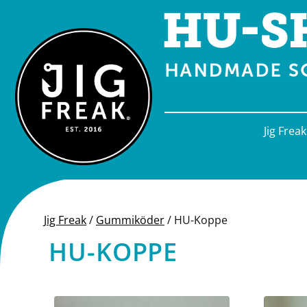
Springe zu Inhalt
Jig Freak
Jig Freak
/
Gummiköder
/
HU-Koppe
HU-KOPPE