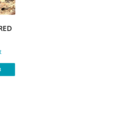
RED
t
B