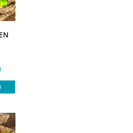
EN
E
t
B