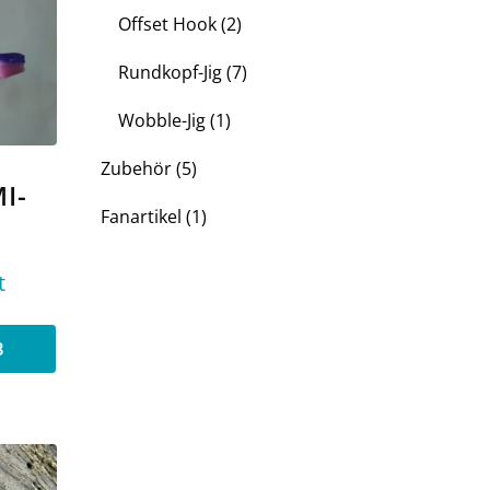
2
Offset Hook
2
Produkte
7
Rundkopf-Jig
7
Produkte
1
Wobble-Jig
1
Produkt
5
Zubehör
5
Produkte
I-
1
Fanartikel
1
Produkt
t
B