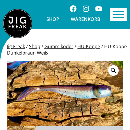
Springe zu Inhalt
Folge uns auf Facebook
Folge uns auf Ins
Visit us on 
Toggle 
SHOP
WARENKORB
Jig Freak
/
Shop
/
Gummiköder
/
HU-Koppe
/
HU-Koppe
Dunkelbraun Weiß