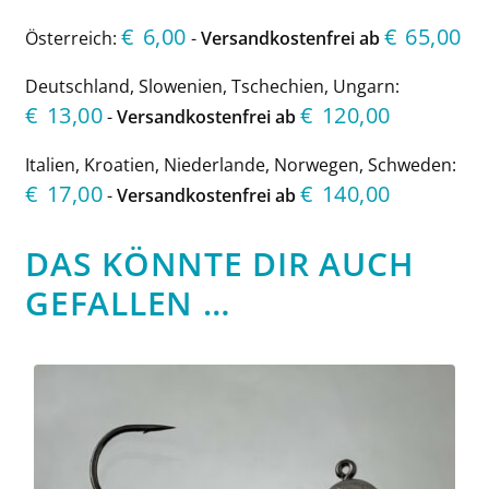
€
6,00
€
65,00
Österreich:
-
Versandkostenfrei ab
Deutschland, Slowenien, Tschechien, Ungarn:
€
13,00
€
120,00
-
Versandkostenfrei ab
Italien, Kroatien, Niederlande, Norwegen, Schweden:
€
17,00
€
140,00
-
Versandkostenfrei ab
DAS KÖNNTE DIR AUCH
GEFALLEN …
Dieses
Produkt
weist
mehrere
Varianten
auf.