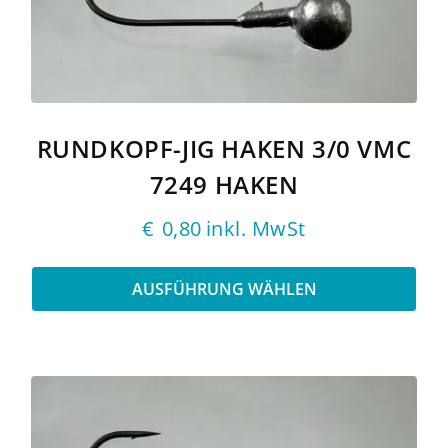
Die
Optionen
können
auf
der
Produktseite
gewählt
RUNDKOPF-JIG HAKEN 3/0 VMC
werden
7249 HAKEN
€
0,80
inkl. MwSt
AUSFÜHRUNG WÄHLEN
Dieses
Produkt
weist
mehrere