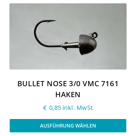
Dieses
Produkt
weist
mehrere
Varianten
auf.
Die
Optionen
können
auf
der
Produktseite
gewählt
BULLET NOSE 3/0 VMC 7161
werden
HAKEN
€
0,85
inkl. MwSt
AUSFÜHRUNG WÄHLEN