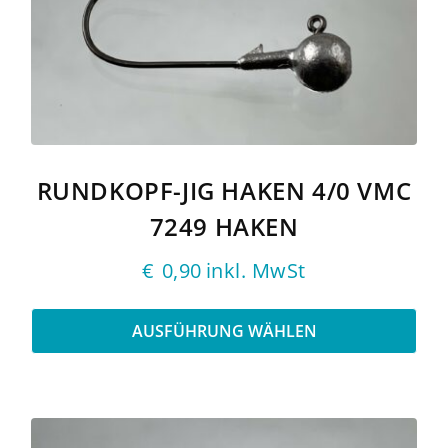
Varianten
auf.
Die
Optionen
können
auf
der
Produktseite
gewählt
RUNDKOPF-JIG HAKEN 4/0 VMC
werden
7249 HAKEN
€
0,90
inkl. MwSt
AUSFÜHRUNG WÄHLEN
Dieses
Produkt