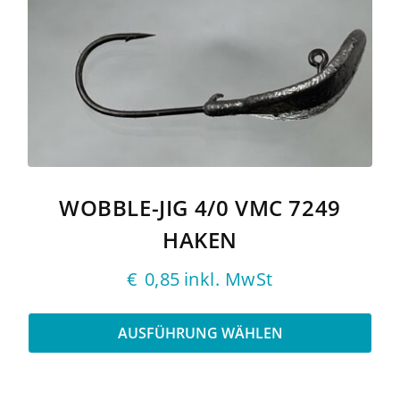
weist
mehrere
Varianten
auf.
Die
Optionen
können
auf
der
Produktseite
gewählt
WOBBLE-JIG 4/0 VMC 7249
werden
HAKEN
€
0,85
inkl. MwSt
AUSFÜHRUNG WÄHLEN