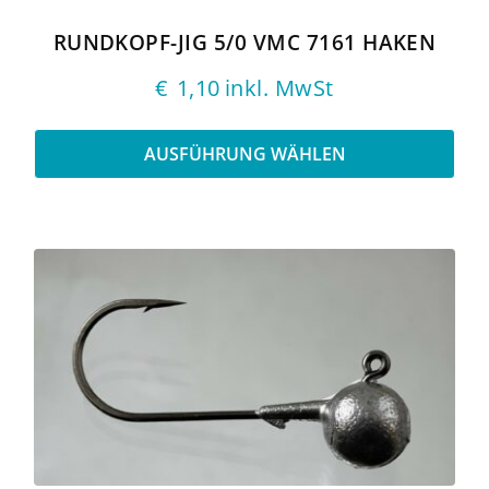
Produktseite
gewählt
RUNDKOPF-JIG 5/0 VMC 7161 HAKEN
werden
€
1,10
inkl. MwSt
AUSFÜHRUNG WÄHLEN
Dieses
Produkt
weist
mehrere
Varianten
auf.
Die
Optionen
können
auf
der