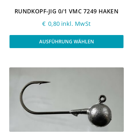
Produktseite
gewählt
RUNDKOPF-JIG 0/1 VMC 7249 HAKEN
werden
€
0,80
inkl. MwSt
AUSFÜHRUNG WÄHLEN
Dieses
Produkt
weist
mehrere
Varianten
auf.
Die
Optionen
können
auf
der