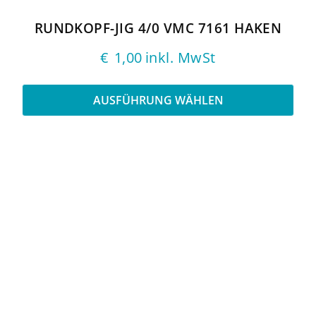
Produktseite
gewählt
RUNDKOPF-JIG 4/0 VMC 7161 HAKEN
werden
€
1,00
inkl. MwSt
AUSFÜHRUNG WÄHLEN