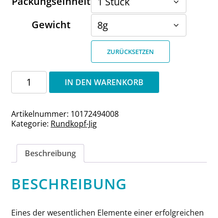
Packungseinheit
Gewicht
ZURÜCKSETZEN
Rundkopf-
IN DEN WARENKORB
Jig
Haken
4/0
Artikelnummer:
10172494008
VMC
Kategorie:
Rundkopf-Jig
7249
Haken
Menge
Beschreibung
BESCHREIBUNG
Eines der wesentlichen Elemente einer erfolgreichen