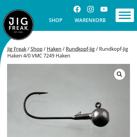
Springe zu Inhalt
Folge uns auf Facebook
Folge uns auf Ins
Visit us on 
Toggle 
SHOP
WARENKORB
Jig Freak
/
Shop
/
Haken
/
Rundkopf-Jig
/
Rundkopf-Jig
Haken 4/0 VMC 7249 Haken