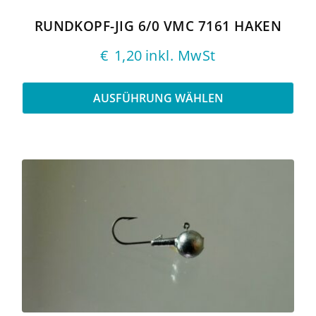
Produktseite
gewählt
RUNDKOPF-JIG 6/0 VMC 7161 HAKEN
werden
€
1,20
inkl. MwSt
AUSFÜHRUNG WÄHLEN
Dieses
Produkt
weist
mehrere
Varianten
auf.
Die
Optionen
können
auf
der