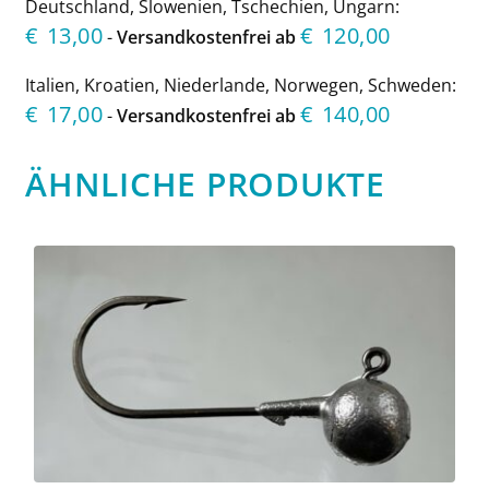
Deutschland, Slowenien, Tschechien, Ungarn:
€
13,00
€
120,00
-
Versandkostenfrei ab
Italien, Kroatien, Niederlande, Norwegen, Schweden:
€
17,00
€
140,00
-
Versandkostenfrei ab
ÄHNLICHE PRODUKTE
Dieses
Produkt
weist
mehrere
Varianten
auf.
Die
Optionen
können
auf
der