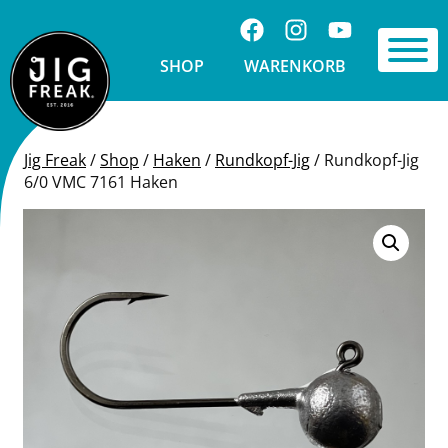
Springe zu Inhalt
Folge uns auf Facebook
Folge uns auf Ins
Visit us on 
Toggle 
SHOP
WARENKORB
Jig Freak
/
Shop
/
Haken
/
Rundkopf-Jig
/
Rundkopf-Jig
6/0 VMC 7161 Haken