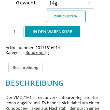
Gewicht
ZURÜCKSETZEN
Rundkopf-
IN DEN WARENKORB
Jig
6/0
VMC
Artikelnummer:
10171616014
7161
Kategorie:
Rundkopf-Jig
Haken
Menge
Beschreibung
BESCHREIBUNG
Der VMC 7161 ist ein unverzichtbarer Begleiter für
jeden Angelfreund. Es handelt sich dabei um einen
Rundbogen-Haken aus Flachstahl, der durch einen