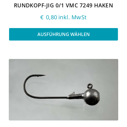
gewählt
RUNDKOPF-JIG 0/1 VMC 7249 HAKEN
werden
€
0,80
inkl. MwSt
AUSFÜHRUNG WÄHLEN
Dieses
Produkt
weist
mehrere
Varianten
auf.
Die
Optionen
können
auf
der
Produktseite