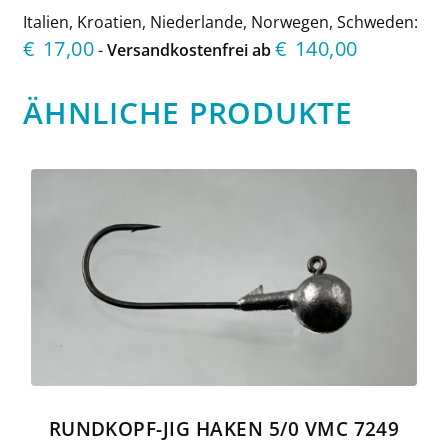
Italien, Kroatien, Niederlande, Norwegen, Schweden:
€
17,00
€
140,00
-
Versandkostenfrei ab
ÄHNLICHE PRODUKTE
Dieses
Produkt
weist
mehrere
Varianten
auf.
Die
Optionen
können
auf
der
Produktseite
gewählt
RUNDKOPF-JIG HAKEN 5/0 VMC 7249
werden