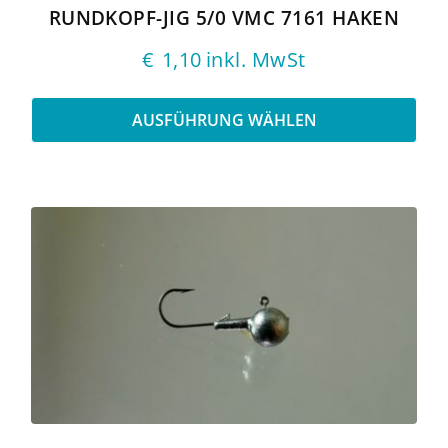
gewählt
RUNDKOPF-JIG 5/0 VMC 7161 HAKEN
werden
€
1,10
inkl. MwSt
AUSFÜHRUNG WÄHLEN
Dieses
Produkt
weist
mehrere
Varianten
auf.
Die
Optionen
können
auf
der
Produktseite