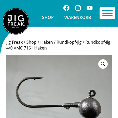
Springe zu Inhalt
Folge uns auf Facebook
Folge uns auf Ins
Visit us on 
Toggle 
SHOP
WARENKORB
Jig Freak
/
Shop
/
Haken
/
Rundkopf-Jig
/
Rundkopf-Jig
4/0 VMC 7161 Haken