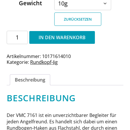
Gewicht
ZURÜCKSETZEN
Rundkopf-
IN DEN WARENKORB
Jig
4/0
VMC
Artikelnummer:
10171614010
7161
Kategorie:
Rundkopf-Jig
Haken
Menge
Beschreibung
BESCHREIBUNG
Der VMC 7161 ist ein unverzichtbarer Begleiter für
jeden Angelfreund. Es handelt sich dabei um einen
Rundbogen-Haken aus Flachstahl, der durch einen