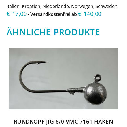
Italien, Kroatien, Niederlande, Norwegen, Schweden:
€
17,00
€
140,00
-
Versandkostenfrei ab
ÄHNLICHE PRODUKTE
Dieses
Produkt
weist
mehrere
Varianten
auf.
Die
Optionen
können
auf
der
Produktseite
gewählt
RUNDKOPF-JIG 6/0 VMC 7161 HAKEN
werden