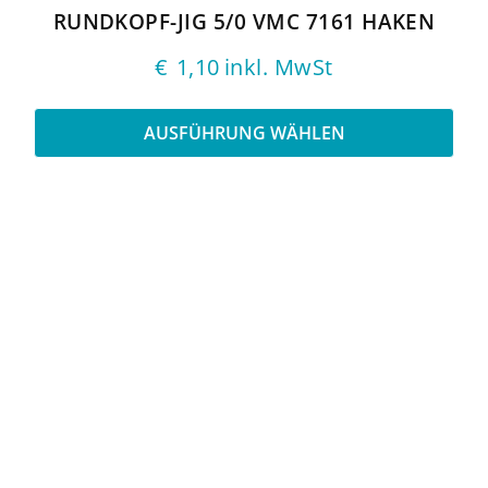
gewählt
RUNDKOPF-JIG 5/0 VMC 7161 HAKEN
werden
€
1,10
inkl. MwSt
AUSFÜHRUNG WÄHLEN