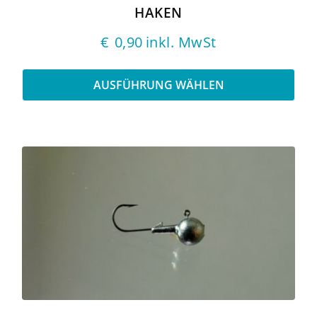
HAKEN
€
0,90
inkl. MwSt
AUSFÜHRUNG WÄHLEN
Dieses
Produkt
weist
mehrere
Varianten
auf.
Die
Optionen
können
auf
der
Produktseite