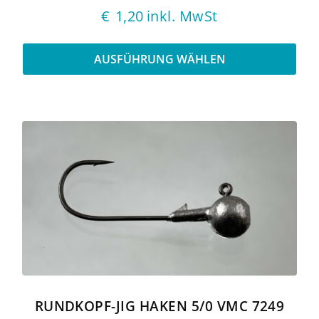
€
1,20
inkl. MwSt
AUSFÜHRUNG WÄHLEN
Dieses
Produkt
weist
mehrere
Varianten
auf.
Die
Optionen
können
auf
der
Produktseite
gewählt
RUNDKOPF-JIG HAKEN 5/0 VMC 7249
werden