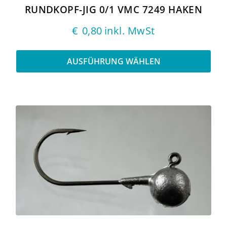
gewählt
RUNDKOPF-JIG 0/1 VMC 7249 HAKEN
werden
€
0,80
inkl. MwSt
AUSFÜHRUNG WÄHLEN
Dieses
Produkt
weist
mehrere
Varianten
auf.
Die
Optionen
können
auf
der
Produktseite