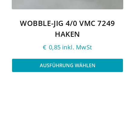
auf
der
Produktseite
WOBBLE-JIG 4/0 VMC 7249
gewählt
werden
HAKEN
€
0,85
inkl. MwSt
AUSFÜHRUNG WÄHLEN