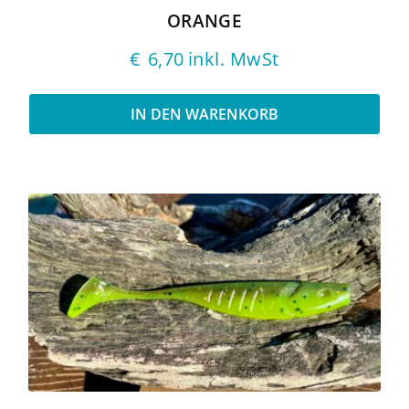
ORANGE
€
6,70
inkl. MwSt
IN DEN WARENKORB