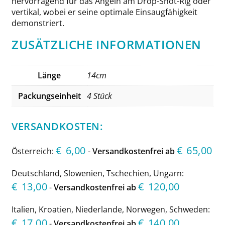
hervorragend für das Angeln am Drop-Shot-Rig oder
vertikal, wobei er seine optimale Einsaugfähigkeit
demonstriert.
ZUSÄTZLICHE INFORMATIONEN
Länge
14cm
Packungseinheit
4 Stück
VERSANDKOSTEN:
€
6,00
€
65,00
Österreich:
-
Versandkostenfrei ab
Deutschland, Slowenien, Tschechien, Ungarn:
€
13,00
€
120,00
-
Versandkostenfrei ab
Italien, Kroatien, Niederlande, Norwegen, Schweden:
€
17,00
€
140,00
-
Versandkostenfrei ab