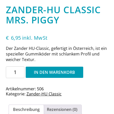
ZANDER-HU CLASSIC
MRS. PIGGY
€
6,95
inkl. MwSt
Der Zander HU-Classic, gefertigt in Österreich, ist ein
spezieller Gummiköder mit schlankem Profil und
weicher Textur.
Zander-
IN DEN WARENKORB
HU
Classic
Mrs.
Artikelnummer:
506
Piggy
Kategorie:
Zander-HU Classic
Menge
Beschreibung
Rezensionen (0)