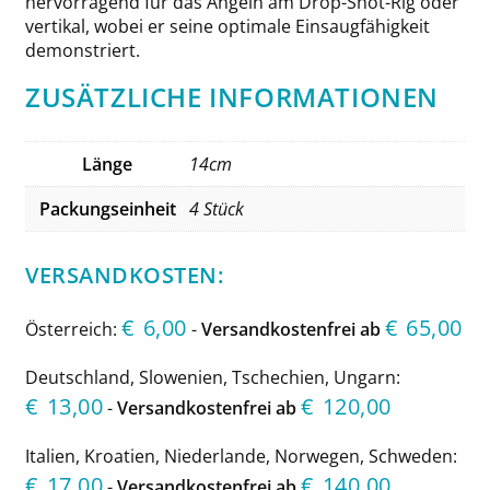
hervorragend für das Angeln am Drop-Shot-Rig oder
vertikal, wobei er seine optimale Einsaugfähigkeit
demonstriert.
ZUSÄTZLICHE INFORMATIONEN
Länge
14cm
Packungseinheit
4 Stück
VERSANDKOSTEN:
€
6,00
€
65,00
Österreich:
-
Versandkostenfrei ab
Deutschland, Slowenien, Tschechien, Ungarn:
€
13,00
€
120,00
-
Versandkostenfrei ab
Italien, Kroatien, Niederlande, Norwegen, Schweden:
€
17,00
€
140,00
-
Versandkostenfrei ab