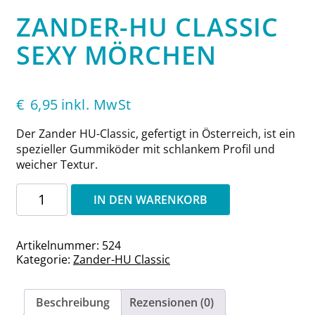
ZANDER-HU CLASSIC
SEXY MÖRCHEN
€
6,95
inkl. MwSt
Der Zander HU-Classic, gefertigt in Österreich, ist ein
spezieller Gummiköder mit schlankem Profil und
weicher Textur.
Zander-
IN DEN WARENKORB
HU
Classic
Sexy
Artikelnummer:
524
Mörchen
Kategorie:
Zander-HU Classic
Menge
Beschreibung
Rezensionen (0)