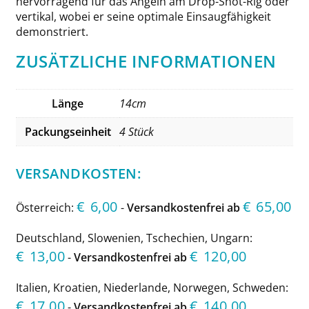
hervorragend für das Angeln am Drop-Shot-Rig oder
vertikal, wobei er seine optimale Einsaugfähigkeit
demonstriert.
ZUSÄTZLICHE INFORMATIONEN
Länge
14cm
Packungseinheit
4 Stück
VERSANDKOSTEN:
€
6,00
€
65,00
Österreich:
-
Versandkostenfrei ab
Deutschland, Slowenien, Tschechien, Ungarn:
€
13,00
€
120,00
-
Versandkostenfrei ab
Italien, Kroatien, Niederlande, Norwegen, Schweden:
€
17,00
€
140,00
-
Versandkostenfrei ab