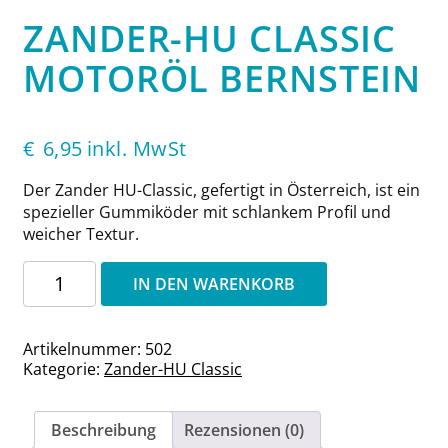
ZANDER-HU CLASSIC
MOTORÖL BERNSTEIN
€
6,95
inkl. MwSt
Der Zander HU-Classic, gefertigt in Österreich, ist ein
spezieller Gummiköder mit schlankem Profil und
weicher Textur.
Zander-
IN DEN WARENKORB
HU
Classic
Motoröl
Artikelnummer:
502
Bernstein
Kategorie:
Zander-HU Classic
Menge
Beschreibung
Rezensionen (0)