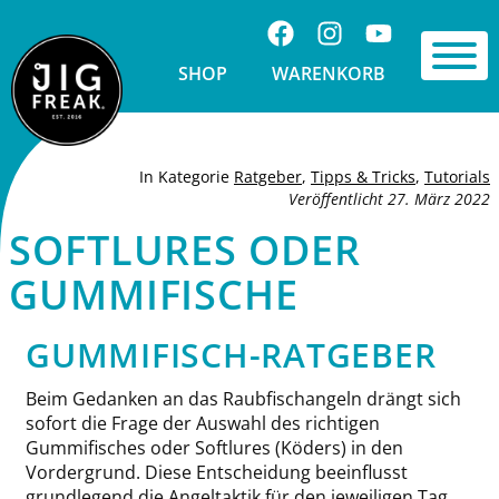
Springe zu Inhalt
Folge uns auf Facebook
Folge uns auf Ins
Visit us on 
Toggle 
SHOP
WARENKORB
In Kategorie
Ratgeber
,
Tipps & Tricks
,
Tutorials
Veröffentlicht
27. März 2022
SOFTLURES ODER
GUMMIFISCHE
GUMMIFISCH-RATGEBER
Beim Gedanken an das Raubfischangeln drängt sich
sofort die Frage der Auswahl des richtigen
Gummifisches oder Softlures (Köders) in den
Vordergrund. Diese Entscheidung beeinflusst
grundlegend die Angeltaktik für den jeweiligen Tag,