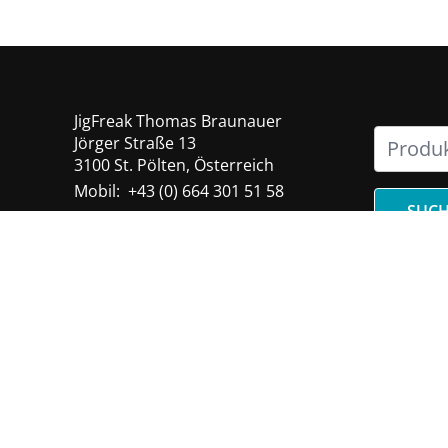
Suche
JigFreak Thomas Braunauer
nach:
Jörger Straße 13
3100 St. Pölten, Österreich
Mobil:
+43 (0) 664 301 51 58
SUC
E-Mail:
office@jigfreak.at