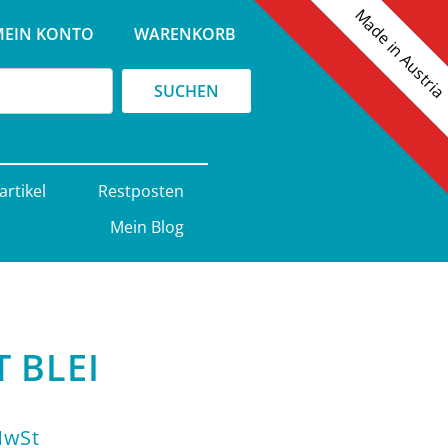
Made in Austri
e
MEIN KONTO
WARENKORB
SUCHEN
artikel
Restposten
Mein Blog
 BLEI
nne:
MwSt