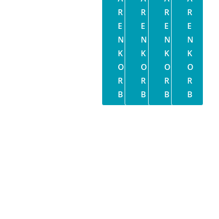
R
R
R
R
E
E
E
E
N
N
N
N
K
K
K
K
O
O
O
O
R
R
R
R
B
B
B
B