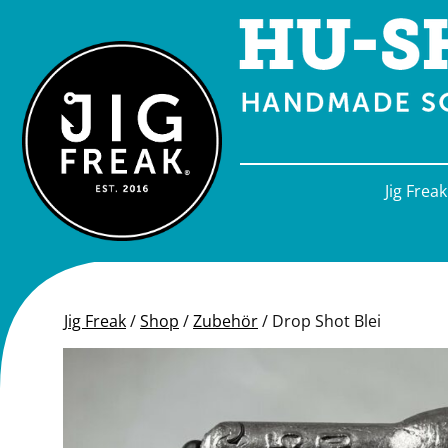
Springe zu Inhalt
Jig Freak
Jig Freak
/
Shop
/
Zubehör
/
Drop Shot Blei