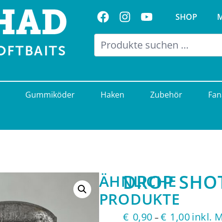
Folge uns auf Facebook
Folge uns auf Instagram
Visit us on Youtub
SHOP
Gummiköder
Haken
Zubehör
Fan
DROP SHOT
ÄHNLICHE
PRODUKTE
Preisspa
€
0,90
€
1,00
inkl. 
–