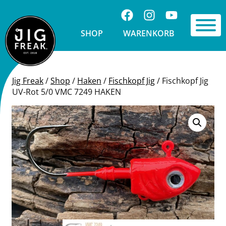
Springe zu Inhalt
Folge uns auf Facebook
Folge uns auf Ins
Visit us on 
Toggle 
SHOP
WARENKORB
Jig Freak
/
Shop
/
Haken
/
Fischkopf Jig
/
Fischkopf Jig
UV-Rot 5/0 VMC 7249 HAKEN