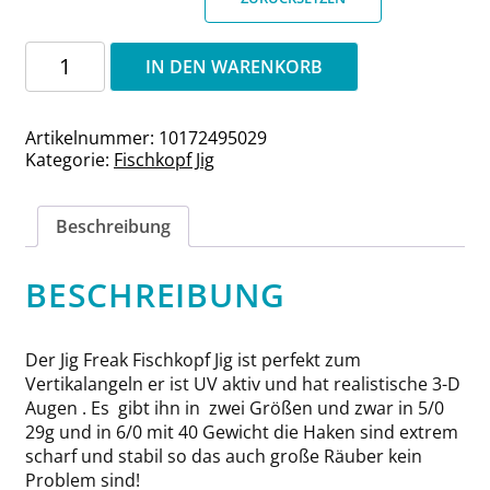
Fischkopf
IN DEN WARENKORB
Jig
UV-
Rot
Artikelnummer:
10172495029
5/0
Kategorie:
Fischkopf Jig
VMC
7249
HAKEN
Menge
Beschreibung
BESCHREIBUNG
Der Jig Freak Fischkopf Jig ist perfekt zum
Vertikalangeln er ist UV aktiv und hat realistische 3-D
Augen . Es gibt ihn in zwei Größen und zwar in 5/0
29g und in 6/0 mit 40 Gewicht die Haken sind extrem
scharf und stabil so das auch große Räuber kein
Problem sind!