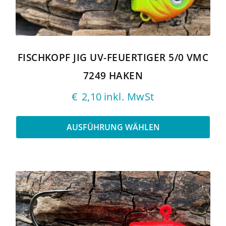
Optionen
können
auf
der
Produktseite
gewählt
FISCHKOPF JIG UV-FEUERTIGER 5/0 VMC
werden
7249 HAKEN
€
2,10
inkl. MwSt
AUSFÜHRUNG WÄHLEN
Dieses
Produkt
weist
mehrere
Varianten
auf.