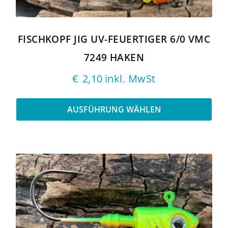
auf
der
Produktseite
gewählt
FISCHKOPF JIG UV-FEUERTIGER 6/0 VMC
werden
7249 HAKEN
€
2,10
inkl. MwSt
AUSFÜHRUNG WÄHLEN
Dieses
Produkt
weist
mehrere
Varianten
auf.
Die