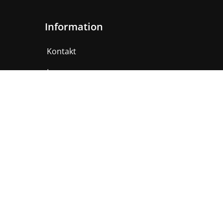
Information
Kontakt
Impressum
AGB
Datenschutzerklärung
JigFreak Thomas Braunauer
Jörger Straße 13
3100 St. Pölten, Österreich
Mobil:
+43 (0) 664 301 51 58
E-Mail:
office@jigfreak.at
Suche
nach: