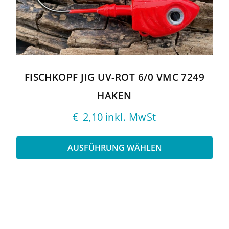
Die
Optionen
können
auf
der
Produktseite
gewählt
FISCHKOPF JIG UV-ROT 6/0 VMC 7249
werden
HAKEN
€
2,10
inkl. MwSt
AUSFÜHRUNG WÄHLEN