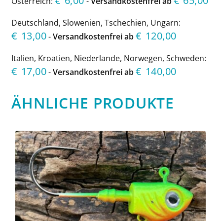
€
6,00
€
65,00
Österreich:
-
Versandkostenfrei ab
Deutschland, Slowenien, Tschechien, Ungarn:
€
13,00
€
120,00
-
Versandkostenfrei ab
Italien, Kroatien, Niederlande, Norwegen, Schweden:
€
17,00
€
140,00
-
Versandkostenfrei ab
ÄHNLICHE PRODUKTE
Dieses
Produkt
weist
mehrere
Varianten
auf.
Die
Optionen
können