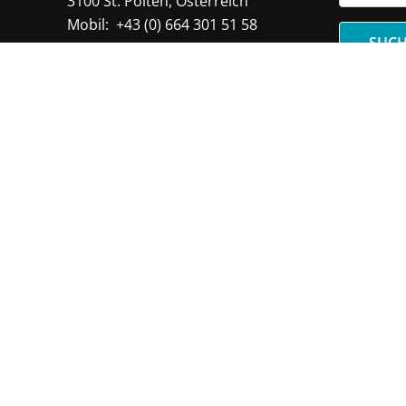
3100 St. Pölten, Österreich
Mobil:
+43 (0) 664 301 51 58
SUC
E-Mail:
office@jigfreak.at
100% Made with
in Austria
Folge uns auf Facebook
Folge uns auf Instagram
Visit us on Youtube