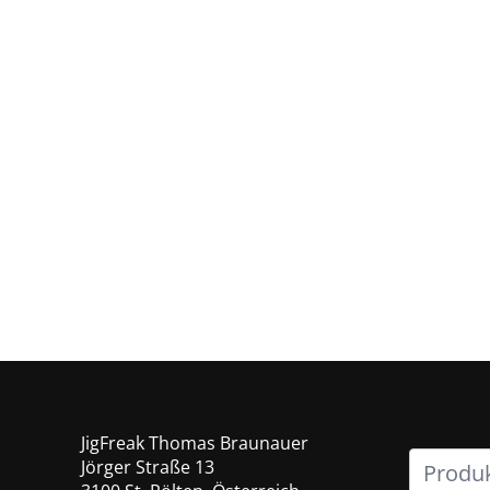
Suche
JigFreak Thomas Braunauer
nach:
Jörger Straße 13