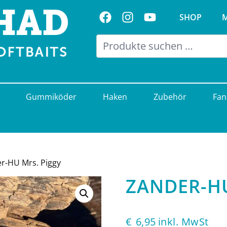
Folge uns auf Facebook
Folge uns auf Instagram
Visit us on Youtub
SHOP
Gummiköder
Haken
Zubehör
Fan
r-HU Mrs. Piggy
ZANDER-HU
€
6,95
inkl. MwSt