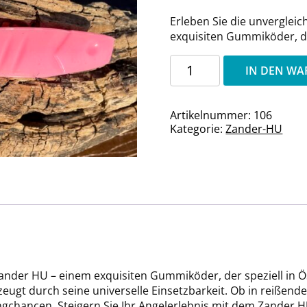
Erleben Sie die unverglei
exquisiten Gummiköder, der
Zander-
IN DEN W
HU
Mrs.
Piggy
Artikelnummer:
106
Menge
Kategorie:
Zander-HU
Zander HU – einem exquisiten Gummiköder, der speziell in Ös
gt durch seine universelle Einsetzbarkeit. Ob in reißende
ngchancen. Steigern Sie Ihr Angelerlebnis mit dem Zander H