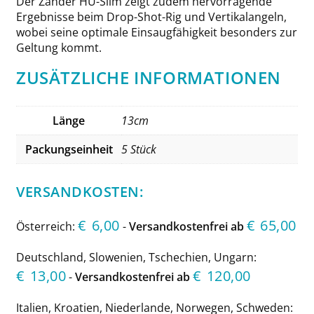
Der Zander HU-Slim zeigt zudem hervorragende
Ergebnisse beim Drop-Shot-Rig und Vertikalangeln,
wobei seine optimale Einsaugfähigkeit besonders zur
Geltung kommt.
ZUSÄTZLICHE INFORMATIONEN
Länge
13cm
Packungseinheit
5 Stück
VERSANDKOSTEN:
€
6,00
€
65,00
Österreich:
-
Versandkostenfrei ab
Deutschland, Slowenien, Tschechien, Ungarn:
€
13,00
€
120,00
-
Versandkostenfrei ab
Italien, Kroatien, Niederlande, Norwegen, Schweden: