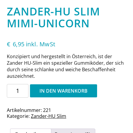
ZANDER-HU SLIM
MIMI-UNICORN
€
6,95
inkl. MwSt
Konzipiert und hergestellt in Österreich, ist der
Zander HU-Slim ein spezieller Gummiköder, der sich
durch seine schlanke und weiche Beschaffenheit
auszeichnet.
Zander-
IN DEN WARENKORB
HU
Slim
MiMi-
Artikelnummer:
221
Unicorn
Kategorie:
Zander-HU Slim
Menge