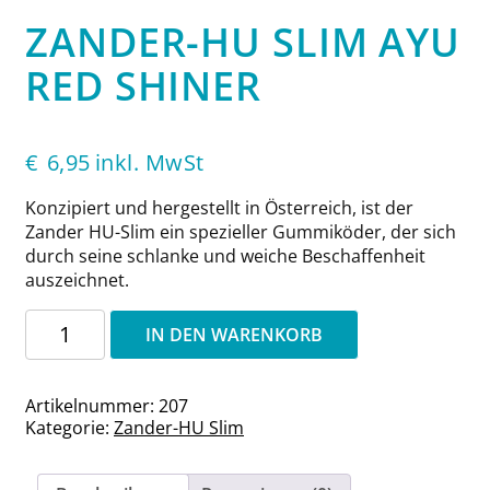
ZANDER-HU SLIM AYU
RED SHINER
€
6,95
inkl. MwSt
Konzipiert und hergestellt in Österreich, ist der
Zander HU-Slim ein spezieller Gummiköder, der sich
durch seine schlanke und weiche Beschaffenheit
auszeichnet.
Zander-
IN DEN WARENKORB
HU
Slim
Ayu
Artikelnummer:
207
Red
Kategorie:
Zander-HU Slim
Shiner
Menge